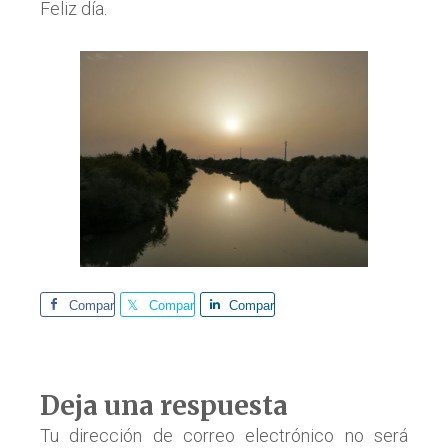
Feliz día.
Comparte
Comparte
Comparte
Interacciones
Deja una respuesta
con
Tu dirección de correo electrónico no será