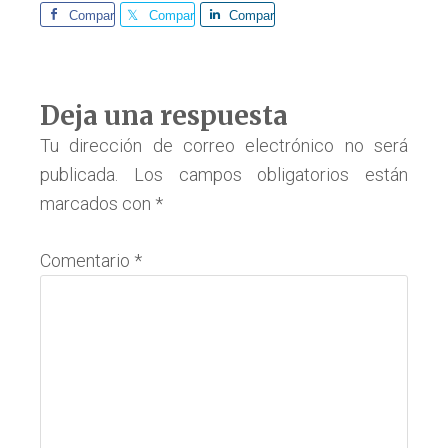
Comparte
Comparte
Comparte
Interacciones
Deja una respuesta
con
Tu dirección de correo electrónico no será
publicada.
Los campos obligatorios están
los
marcados con
*
lectores
Comentario
*