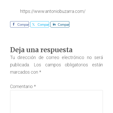
https://www.antoniobuzarra.com/
Comparte
Comparte
Comparte
Interacciones
Deja una respuesta
con
Tu dirección de correo electrónico no será
publicada.
Los campos obligatorios están
los
marcados con
*
lectores
Comentario
*