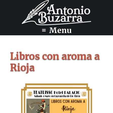
Saltar
Saltar
al
al
contenido
pie
principal
de
Menu
página
Libros con aroma a
Rioja