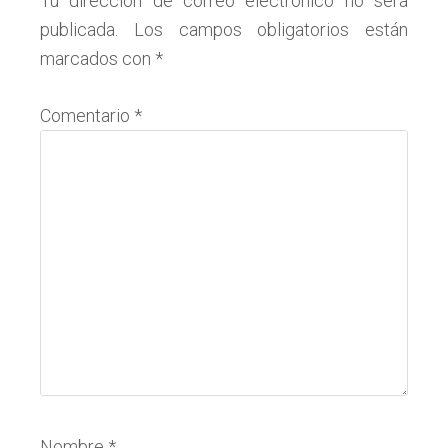
con
Tu dirección de correo electrónico no será
publicada.
Los campos obligatorios están
los
marcados con
*
lectores
Comentario
*
Nombre
*